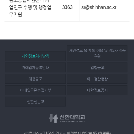
탄소중립지원센터 사
업연구 수행 및 행정업
3363
sr@shinhan.ac.kr
무지원
개인정보 목적 외 이용 및 제3자 제공
개인정보처리방침
현황
거래업체등록안내
입찰공고
채용공고
예ㆍ결산현황
이메일무단수집거부
대학정보공시
신한신문고
제1캠퍼스 - [11644] 경기도 의정부시 호암로 95 (호원동)