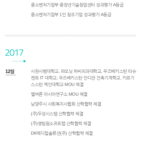
중소벤처기업부 중장년기술창업센터 성과평가 A등급
중소벤처기업부 1인 창조기업 성과평가 A등급
2017
7년 12월
사천사범대학교, 랴오닝 하씨의과대학교, 우즈베키스탄 타슈
켄트 IT 대학교, 우즈베키스탄 안디잔 건축기계학교, 키르기
스스탄 케인대학교 MOU 체결
멜버른 아시아연구소 MOU 체결
남양주시 사회복지사협회 산학협력 체결
(주)두성시스템 산학협력 체결
(주)영림원소프트랩 산학협력 체결
DK메디컬솔류션(주) 산학협력 체결