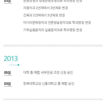
2년 03월
관광경영과 항공관광경영과로 학과명칭 변경
자동차과 2년제에서 3년제로 변경
건축과 2년제에서 3년제로 변경
미디어문예창작과 언론방송창작과로 학과명칭 변경
기독실용음악과 실용음악과로 학과명칭 변경
2013
3년 05월
대학 통·폐합 세부전공 조정 신청 승인
3년 03월
한북대학교와 신흥대학교 통·폐합 승인