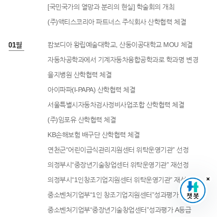
[국민국가의 열망과 분리의 현실] 학술회의 개최
(주)액티스코리아 파트너스 주식회사 산학협력 체결
8년 01월
캄보디아 왕립예술대학교, 산동이공대학교 MOU 체결
자동차공학과에서 기계자동차융합공학과로 학과명 변경
을지병원 산학협력 체결
아이파파(I-PAPA) 산학협력 체결
서울특별시자동차검사정비사업조합 산학협력 체결
(주)임포유 산학협력 체결
KB손해보험 배구단 산학협력 체결
연천군“어린이급식관리지원센터 위탁운영기관” 선정
의정부시“중장년기술창업센터 위탁운영기관” 재선정
의정부시“1인창조기업지원센터 위탁운영기관” 재선정
중소벤처기업부“1인 창조기업지원센터”성과평가 A등급
중소벤처기업부“중장년기술창업센터”성과평가 A등급