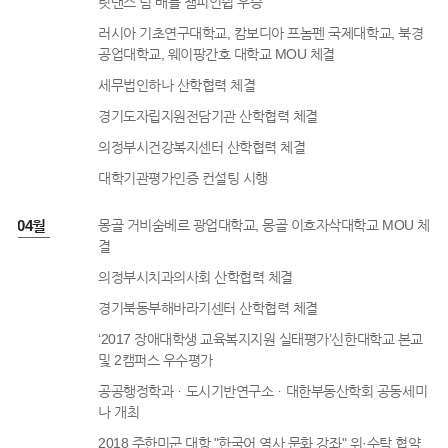
릿댄스 팀 배틀 챔피언쉽 우승
러시아 기초연구대학교, 캄보디아 프놈펜 국제대학교, 북경
공업대학교, 웨이팡간호 대학교 MOU 체결
세무법인하나 산학협력 체결
경기도자립지원전담기관 산학협력 체결
의정부시건강복지센터 산학협력 체결
대학기관평가인증 컨설팅 시행
8년 04월
몽골 거비숨베르 광업대학교, 몽골 이흐자삭대학교 MOU 체
결
의정부시치과의사회 산학협력 체결
경기북동부해바라기센터 산학협력 체결
‘2017 장애대학생 교육복지지원 실태평가’신한대학교 본교
및 2캠퍼스 우수평가
공공행정학과ㆍ도시기반연구소ㆍ대한부동산학회 공동세미
나 개최
2018 주한미군 대항 "한국어 역사 문화 강좌" 위·수탁 협약