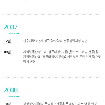
2007
7년 12월
신흥대학 4년제 정규 학사학위 전공심화과정 승인
7년 09월
지적부동산정보과, 컴퓨터정보계열(웹프로그래밍 전공)을
지적부동산과, 컴퓨터정보계열(홈네트워크 콘텐츠전공)으로
명칭 변경
2008
8년 10월
경상정보계열의 무역정보전공을 무역정보과로 명칭 변경