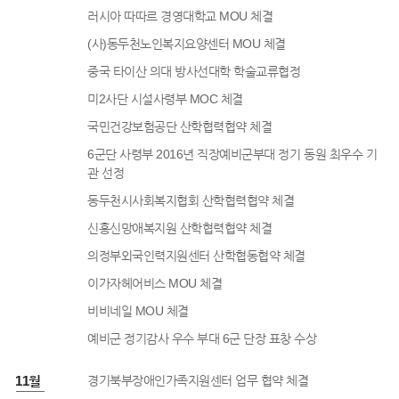
러시아 따따르 경영대학교 MOU 체결
(사)동두천노인복지요양센터 MOU 체결
중국 타이산 의대 방사선대학 학술교류협정
미2사단 시설사령부 MOC 체결
국민건강보험공단 산학협력협약 체결
6군단 사령부 2016년 직장예비군부대 정기 동원 최우수 기
관 선정
동두천시사회복지협회 산학협력협약 체결
신흥신망애복지원 산학협력협약 체결
의정부외국인력지원센터 산학협동협약 체결
이가자헤어비스 MOU 체결
비비네일 MOU 체결
예비군 정기감사 우수 부대 6군 단장 표창 수상
6년 11월
경기북부장애인가족지원센터 업무 협약 체결