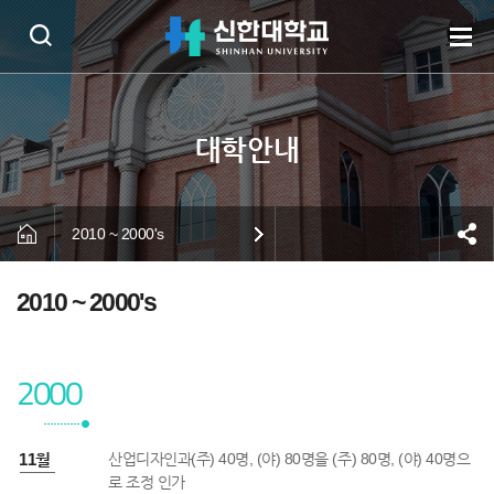
2010 ~ 2000's
2010 ~ 2000's
2000
0년 11월
산업디자인과(주) 40명, (야) 80명을 (주) 80명, (야) 40명으
로 조정 인가