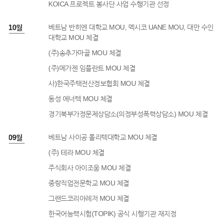
KOICA 프로젝트 봉사단 사업 수행기관 선정
8년 10월
베트남 반히엔 대학교 MOU, 멕시코 UANE MOU, 대만 수인
대학교 MOU 체결
(주)송추가마골 MOU 체결
(주)메가젠 임플란트 MOU 체결
사)한국주택전산정보협회 MOU 체결
동성 에너텍 MOU 체결
경기북부가정문제상담소(의정부성폭력상담소) MOU 체결
8년 09월
베트남 사이공 폴리텍대학교 MOU 체결
(주) 테라 MOU 체결
주식회사 아이조움 MOU 체결
중랑직업전문학교 MOU 체결
그랜드코리아레저 MOU 체결
한국어능력시험(TOPIK) 공식 시행기관 재지정