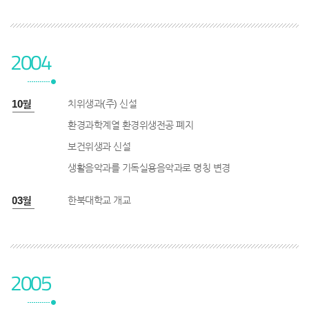
2004
4년 10월
치위생과(주) 신설
환경과학계열 환경위생전공 폐지
보건위생과 신설
생활음악과를 기독실용음악과로 명칭 변경
4년 03월
한북대학교 개교
2005