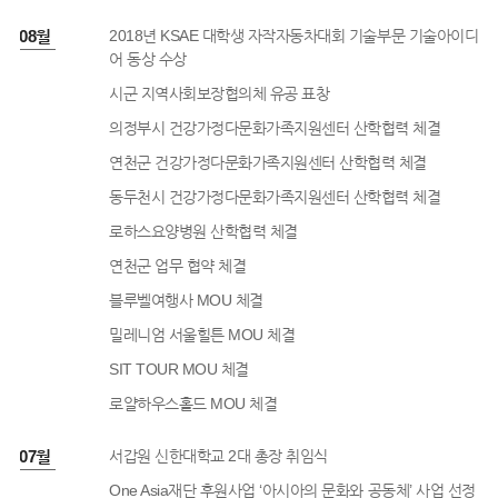
8년 08월
2018년 KSAE 대학생 자작자동차대회 기술부문 기술아이디
어 동상 수상
시군 지역사회보장협의체 유공 표창
의정부시 건강가정다문화가족지원센터 산학협력 체결
연천군 건강가정다문화가족지원센터 산학협력 체결
동두천시 건강가정다문화가족지원센터 산학협력 체결
로하스요양병원 산학협력 체결
연천군 업무 협약 체결
블루벨여행사 MOU 체결
밀레니엄 서울힐튼 MOU 체결
SIT TOUR MOU 체결
로얄하우스홀드 MOU 체결
8년 07월
서갑원 신한대학교 2대 총장 취임식
One Asia재단 후원사업 ‘아시아의 문화와 공동체’ 사업 선정