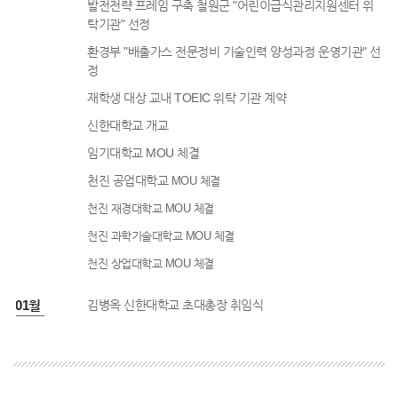
발전전략 프레임 구축 철원군 "어린이급식관리지원센터 위
탁기관" 선정
환경부 "배출가스 전문정비 기술인력 양성과정 운영기관" 선
정
재학생 대상 교내 TOEIC 위탁 기관 계약
신한대학교 개교
임기대학교 MOU 체결
천진 공업대학교
MOU 체결
천진 재경대학교
MOU 체결
천진 과학기술대학교
MOU 체결
천진 상업대학교
MOU 체결
4년 01월
김병옥 신한대학교 초대총장 취임식