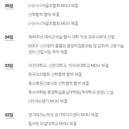
7년 05월
(사)시니어골프협회 MOU 체결
산학협력 협약 체결
(사)시니어골프협회 MOU 체결
7년 04월
제49주년 예비군의날 행사 대학 직장 최우수부대 선발
EDCF 스리랑카 콜롬보 중앙직업훈련원 및 감파하 고등기술
센터 건립사업 계약 체결
7년 03월
대진대학교, 신한대학교, 차의과대학교 MOU 체결
한국코치협회 산학협력 협약 체결
중소병원간호사회 산학협력 협약 체결
특수대학원 평생학습중심대학원(계약학과 운영) 신설
(주)약손명가 MOU 체결
7년 02월
경기테크노파크 경기에너지센터 MOU 체결
필리핀 라살대학교 MOU 체결