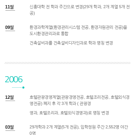
5년 11월
신흥대학 전 학과 주간으로 변경(29개 학과, 2개 계열 5개 전
공)
5년 09월
환경과학계열(환경관리시스템 전공, 환경자원관리 전공)을
도시환경관리과로 통합
건축설비과를 건축설비디자인과로 학과 명칭 변경
2006
6년 12월
호텔관광경영계열(관광경영전공, 호텔조리전공, 호텔외식경
영전공) 폐지 후 각 3개 학과 ( 관광경
영과, 호텔조리과, 호텔외식경영과)로 명칭 변경
6년 03월
29개학과 2개 계열(5개 전공), 입학정원 주간 2,552명 야간
0명