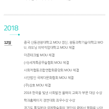
2018
8년 12월
중국 산동관광대학교 MOU 갱신, 광동과학기술대학교 MO
U, 랴오닝 의약직업대학교 MOU 체결
더존테크윌 MOU 체결
(사)세계특공무술협회 MOU 체결
사회적협동조합연합회중앙회 MOU 체결
사단법인 국제다문화협회 MOU 체결
(주)삼호 MOU 체결
2018 한국을 빛낸 사회발전 올해의 교육자 부문 대상 수상
학과홈페이지 경연대회 최우수상 수상
경기도 통일분야 국제학술회의 '분단의 끝에서 평화로 나아