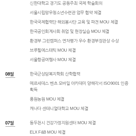
신한대학교 경기도 공동주최 국제 학술회의
서울시립망우청소년수련관 업무 협약 체결
한국국제협력단 해외봉사단 교육 및 파견 MOU 체결
한국공인회계사회 취업 및 현장실습 MOU 체결
환경부 그린캠퍼스 연차평가 우수 환경부장관상 수상
브루힐에스테틱 MOU 체결
서울항공여행사 MOU 체결
6년 08월
한국군상담복지학회 산학협력
메르세데스 벤츠 모바일 아카데미 양해각서 ISO9001 인증
획득
풍원농원 MOU 체결
캐나다 센테니얼대학교 MOU 체결
6년 07월
동두천시 건강가정지원센터 MOU 체결
ELX F&B MOU 체결