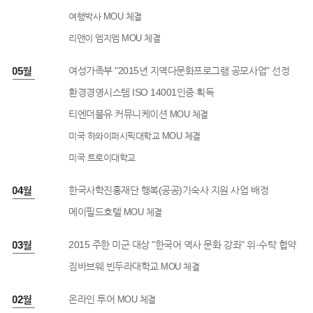
여행박사
MOU 체결
리앤이 엠지엠
MOU 체결
5년 05월
여성가족부 "2015년 지역다문화프로그램 공모사업" 선정
환경경영시스템 ISO 14001인증 획득
티엔더블유 커뮤니케이션
MOU 체결
미국 하와이퍼시픽대학교
MOU 체결
미국 트로이대학교
5년 04월
한국사학진흥재단 행복(공공)기숙사 지원 사업 배정
메이필드호텔
MOU 체결
5년 03월
2015 주한 미군 대상 "한국어 역사 문화 강좌" 위·수탁 협약
짐바브웨 빈두라대학교
MOU 체결
5년 02월
온라인 투어
MOU 체결