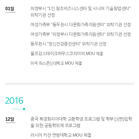
5년 01월
의정부시 "1인 창조비즈니스센터 및 시니어 기술창업센터"
위탁기관 선정
여성가족부 "동두천시 다문화가족지원센터" 위탁기관 선정
여성가족부 "의정부시 다문화가족지원센터" 위탁기관 선정
동두천시 "정신건강증진센터" 위탁기관 선정
울프강스테이크하우스코리아의
MOU 체결
미국 위스콘신대학교
MOU 체결
2016
6년 12월
중국 북경화지아대학 교환학생 프로그램 및 학부신(편)입학
을 위한 공동학위제 프로그램
러시아 카잔 연방대학교 MOU 체결