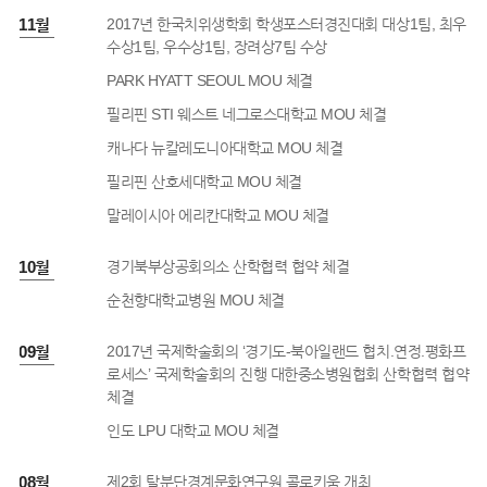
7년 11월
2017년 한국치위생학회 학생포스터경진대회 대상1팀, 최우
수상1팀, 우수상1팀, 장려상7팀 수상
PARK HYATT SEOUL MOU 체결
필리핀 STI 웨스트 네그로스대학교 MOU 체결
캐나다 뉴칼레도니아대학교 MOU 체결
필리핀 산호세대학교 MOU 체결
말레이시아 에리칸대학교 MOU 체결
7년 10월
경기북부상공회의소 산학협력 협약 체결
순천향대학교병원 MOU 체결
7년 09월
2017년 국제학술회의 ‘경기도-북아일랜드 협치.연정.평화프
로세스’ 국제학술회의 진행 대한중소병원협회 산학협력 협약
체결
인도 LPU 대학교 MOU 체결
7년 08월
제2회 탈분단경계문화연구원 콜로키움 개최