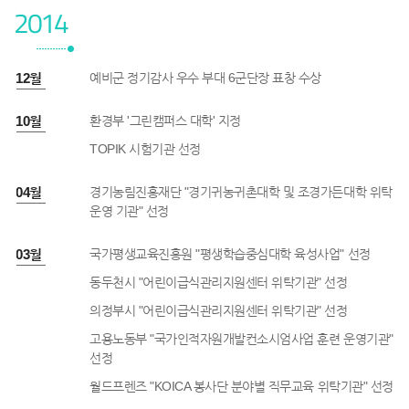
2014
4년 12월
예비군 정기감사 우수 부대 6군단장 표창 수상
4년 10월
환경부 '그린캠퍼스 대학' 지정
TOPIK 시험기관 선정
4년 04월
경기농림진흥재단 "경기귀농귀촌대학 및 조경가든대학 위탁
운영 기관" 선정
4년 03월
국가평생교육진흥원 "평생학습중심대학 육성사업" 선정
동두천시 "어린이급식관리지원센터 위탁기관" 선정
의정부시 "어린이급식관리지원센터 위탁기관" 선정
고용노동부 "국가인적자원개발컨소시엄사업 훈련 운영기관"
선정
월드프렌즈 "KOICA 봉사단 분야별 직무교육 위탁기관" 선정