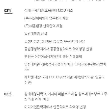
8년 03월
상해 국제패션 교육센터 MOU 체결
(주)다산아이엔지 업무협약 체결
(주)서울환경 산학협력 체결
일반대학원 신설
평생학습중심대학원 공공정책복지학과 신설
공법행정학과에서 공공행정학과로 학과명칭 변경
연천군 어린이급식지원관리센터 산학협력
일반대학원 개원(석사과정 1개 학과: 교육문화콘텐츠개발학
과)
재학생 대상 교내 TOEIC 위탁 기관 계약(위탁기관: 잉글리
쉬앤)
8년 02월
상해해양대학교, 러시아 파블로프 제일 상트페테르부르크 주
립의대 MOU 체결
미디어언론학과에서 언론학과로 학과명 변경