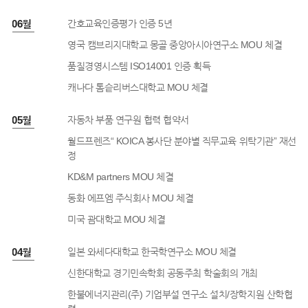
6년 06월
간호교육인증평가 인증 5년
영국 캠브리지대학교 몽골 중앙아시아연구소 MOU 체결
품질경영시스템 ISO14001 인증 획득
캐나다 톰슽리버스대학교 MOU 체결
6년 05월
자동차 부품 연구원 협력 협약서
월드프렌즈“ KOICA 봉사단 분야별 직무교육 위탁기관” 재선
정
KD&M partners MOU 체결
동화 에프엠 주식회사 MOU 체결
미국 괌대학교 MOU 체결
6년 04월
일본 와세다대학교 한국학연구소 MOU 체결
신한대학교 경기민속학회 공동주최 학술회의 개최
한불에너지관리(주) 기업부설 연구소 설치/장학지원 산학협