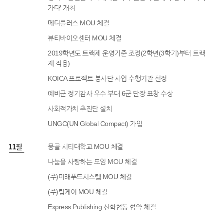
가다' 개최
메디플러스 MOU 체결
뷰티바이오센터 MOU 체결
2019학년도 트랙제 운영기준 조정(2학년(3학기)부터 트랙
제 적용)
KOICA 프로젝트 봉사단 사업 수행기관 선정
예비군 정기감사 우수 부대 6군 단장 표창 수상
사회적가치 추진단 설치
UNGC(UN Global Compact) 가입
8년 11월
몽골 시티대학교 MOU 체결
나눔을 사랑하는 모임 MOU 체결
(주)미래푸드시스템 MOU 체결
(주)팀케이 MOU 체결
Express Publishing 산학협동 협약 체결