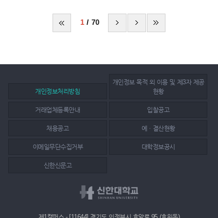
1
70
개인정보 목적 외 이용 및 제3자 제공
개인정보처리방침
현황
거래업체등록안내
입찰공고
채용공고
예ㆍ결산현황
이메일무단수집거부
대학정보공시
신한신문고
제1캠퍼스 - [11644] 경기도 의정부시 호암로 95 (호원동)